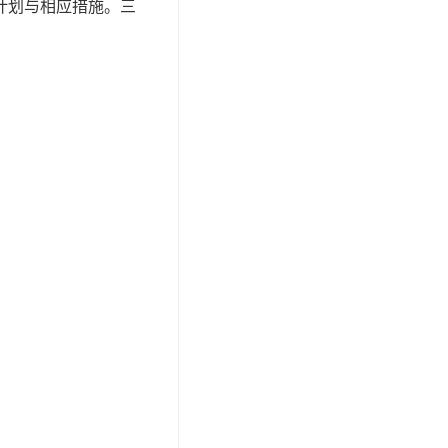
计划与相应措施。三