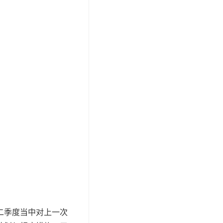
二季度当中对上一次