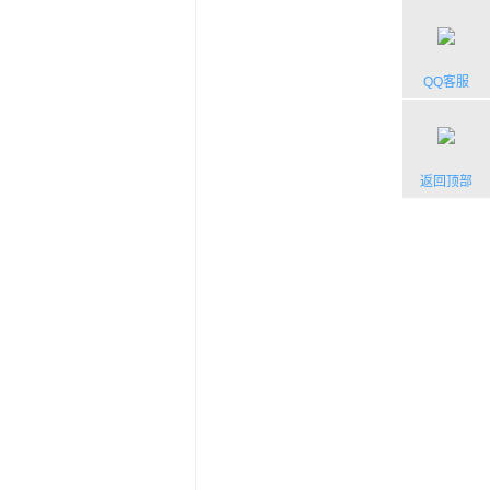
QQ客服
返回顶部