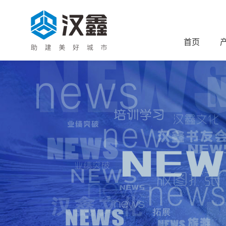
首页
首页
消防
产品中心
给排
合作品牌
暖通
钢构用
关于我们
新闻中心