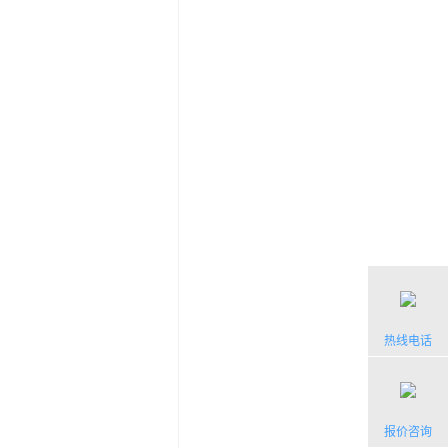
热线电话
报价咨询