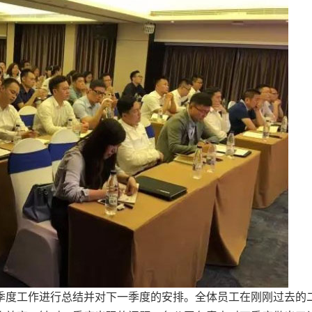
季度工作进行总结并对下一季度的安排。全体员工在刚刚过去的