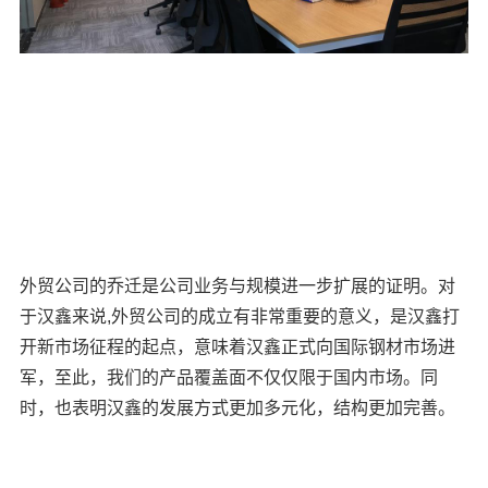
外贸公司的乔迁是公司业务与规模进一步扩展的证明。对
于汉鑫来说,外贸公司的成立有非常重要的意义，是汉鑫打
开新市场征程的起点，意味着汉鑫正式向国际钢材市场进
军，至此，我们的产品覆盖面不仅仅限于国内市场。同
时，也表明汉鑫的发展方式更加多元化，结构更加完善。