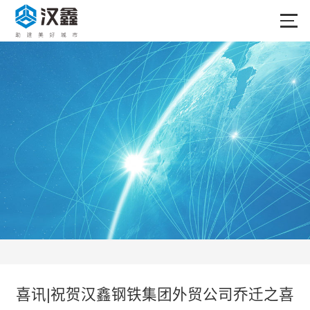
首页
产品中心
合作品牌
关于我们
新闻中心
成功案例
喜讯|祝贺汉鑫钢铁集团外贸公司乔迁之喜